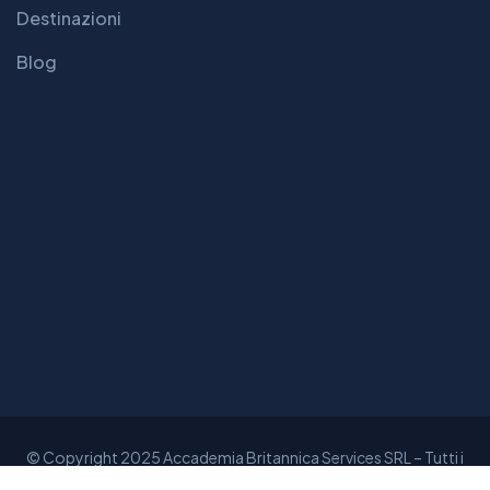
Destinazioni
Blog
© Copyright 2025 Accademia Britannica Services SRL – Tutti i
diritti sono riservati – P.IVA 01790220709 – Credits